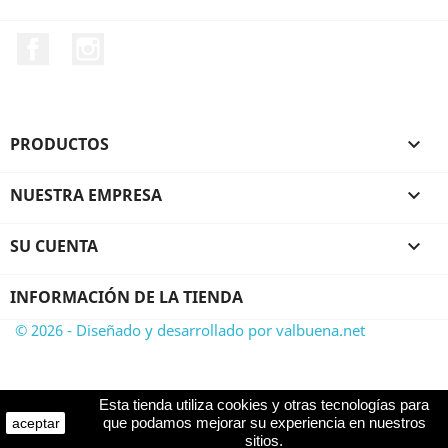
Facebook
Instagram
PRODUCTOS

NUESTRA EMPRESA

SU CUENTA

INFORMACIÓN DE LA TIENDA
© 2026 - Diseñado y desarrollado por valbuena.net
Esta tienda utiliza cookies y otras tecnologías para
que podamos mejorar su experiencia en nuestros
aceptar
sitios.