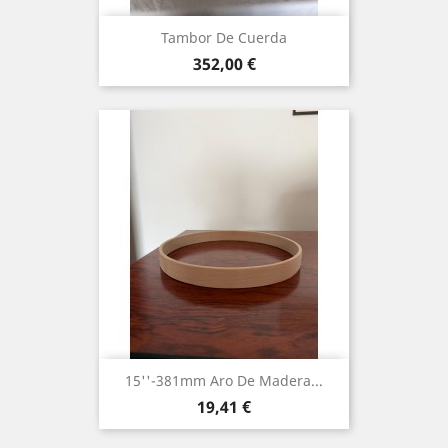
Tambor De Cuerda
Precio
352,00 €
15''-381mm Aro De Madera...
Precio
19,41 €