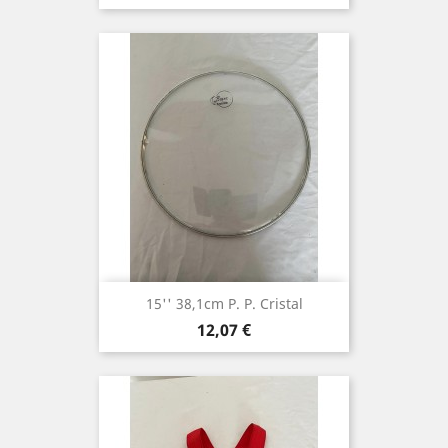
15'' 38,1cm P. P. Cristal
Precio
12,07 €