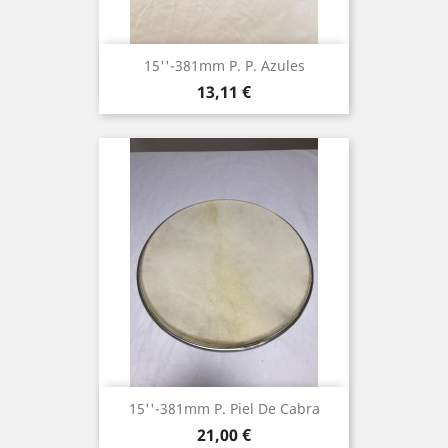
15''-381mm P. P. Azules
Precio
13,11 €
15''-381mm P. Piel De Cabra
Precio
21,00 €